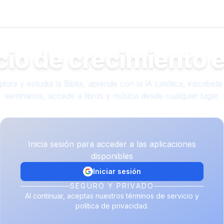
io de crecimiento e
plora y estudia la Biblia, aprende con la IA católica, inscríbete
seminarios, accede a libros y música desde cualquier lugar.
Inicia sesión para acceder a las aplicaciones
disponibles
Iniciar sesión
SEGURO Y PRIVADO
Al continuar, aceptas nuestros términos de servicio y
política de privacidad.