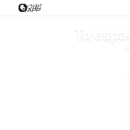
Tu espac
Ex