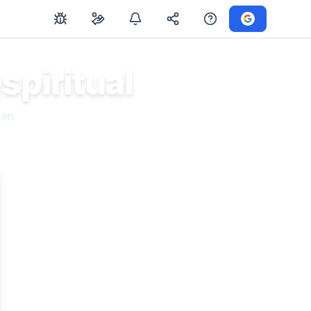
spiritual
 en